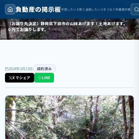
トップ
›
成約済み
›
（お譲り先決定）静岡県下田市の山林あげます！土地あげます。０円でお譲りします。
負動産の掲示板
手放したい土地と活用したい人をつなぐ全国掲示板
成約済み
（お譲り先決定）静岡県下田市の山林あげます！土地あげます。
０円でお譲りします。
2024年2月13日
成約済み
X でシェア
LINE