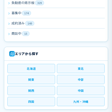
負動産の掲示板
329
募集中
174
成約済み
140
商談中
15
エリアから探す
北海道
東北
関東
中部
関西
中国
四国
九州・沖縄