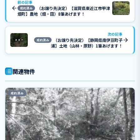
前の記事
（お譲り先決定）【滋賀県東近江市甲津
成約済み
畑町】農地（畑・田）8筆あげます！
次の記事
（お譲り先決定）【静岡県南伊豆町子
成約済み
浦】土地（山林・原野）1筆あげます！
関連物件
成約済み