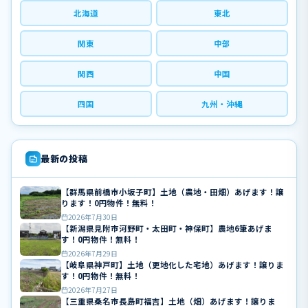
北海道
東北
関東
中部
関西
中国
四国
九州・沖縄
最新の投稿
【群馬県前橋市小坂子町】土地（農地・田畑）あげます！譲
ります！0円物件！無料！
2026年7月30日
【新潟県見附市河野町・太田町・神保町】農地6筆あげま
す！0円物件！無料！
2026年7月29日
【岐阜県神戸町】土地（更地化した宅地）あげます！譲りま
す！0円物件！無料！
2026年7月27日
【三重県桑名市長島町福吉】土地（畑）あげます！譲りま