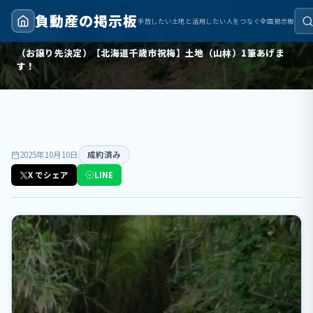
トップ
›
成約済み
›
（お譲り先決定）【北海道千歳市祝梅】土地（山林）1筆あげます！
負動産の掲示板
手放したい土地と活用したい人をつなぐ全国掲示板
成約済み
（お譲り先決定）【北海道千歳市祝梅】土地（山林）1筆あげま
す！
2025年10月10日
成約済み
X でシェア
LINE