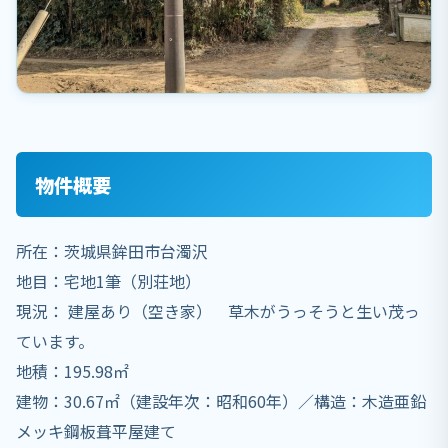
物件概要
所在：茨城県鉾田市台濁沢
地目：宅地1筆（別荘地）
現況： 建屋あり（空き家） 草木がうっそうと生い茂っ
ています。
地積：195.98㎡
建物：30.67㎡（建設年次：昭和60年）／構造：木造亜鉛
メッキ鋼板葺平屋建て