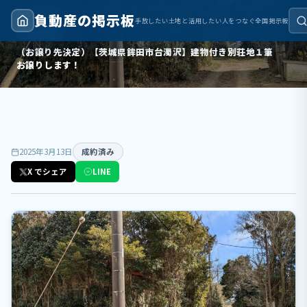
トップ
›
成約済み
›
（お譲り先決定）【茨城県鉾田市台濁沢】建物付き別荘地１筆 お譲りします！
負動産の掲示板
手放したい土地と活用したい人をつなぐ全国掲示板
成約済み
（お譲り先決定）【茨城県鉾田市台濁沢】建物付き別荘地１筆
お譲りします！
2025年3月13日
成約済み
X でシェア
LINE