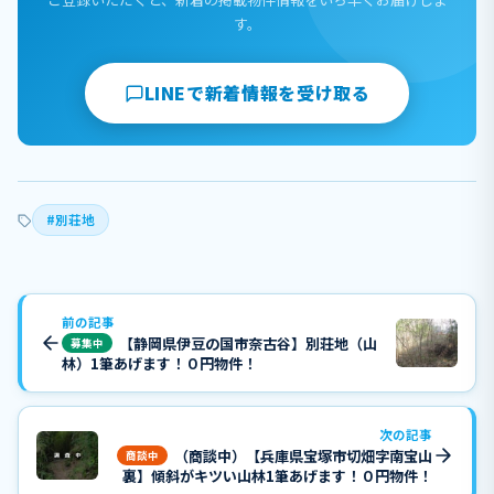
す。
LINEで新着情報を受け取る
#別荘地
前の記事
【静岡県伊豆の国市奈古谷】別荘地（山
募集中
林）1筆あげます！０円物件！
次の記事
（商談中）【兵庫県宝塚市切畑字南宝山
商談中
裏】傾斜がキツい山林1筆あげます！０円物件！