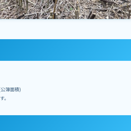
(公簿面積)
す。