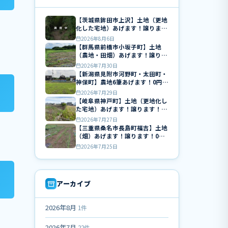
【茨城県鉾田市上沢】土地（更地
化した宅地）あげます！譲りま
す！0円物件！
2026年8月6日
【群馬県前橋市小坂子町】土地
（農地・田畑）あげます！譲りま
す！0円物件！無料！
2026年7月30日
【新潟県見附市河野町・太田町・
神保町】農地6筆あげます！0円物
件！無料！
2026年7月29日
【岐阜県神戸町】土地（更地化し
た宅地）あげます！譲ります！0
円物件！無料！
2026年7月27日
【三重県桑名市長島町福吉】土地
（畑）あげます！譲ります！0円
物件！無料！
2026年7月25日
アーカイブ
2026年8月
1件
2026年7月
22件