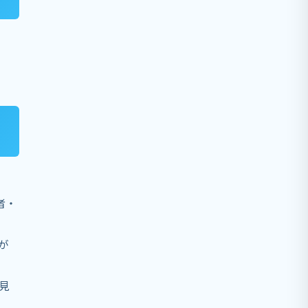
者・
が
見