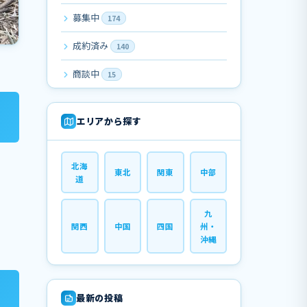
募集中
174
成約済み
140
商談中
15
エリアから探す
北海
東北
関東
中部
道
九
関西
中国
四国
州・
沖縄
最新の投稿