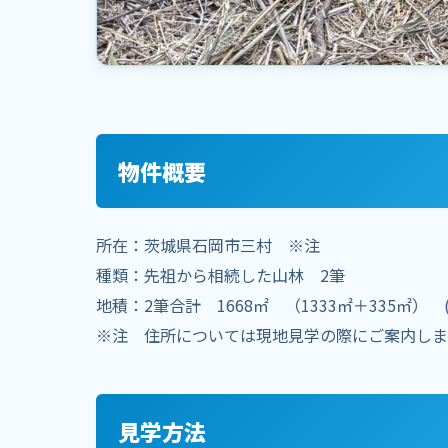
物件概要
所在：茨城県石岡市三村 ※注
種類：先祖から相続した山林 2筆
地積：2筆合計 1668㎡ （1333㎡＋335㎡） 
※注 住所については現地見学の際にご案内しま
見学方法