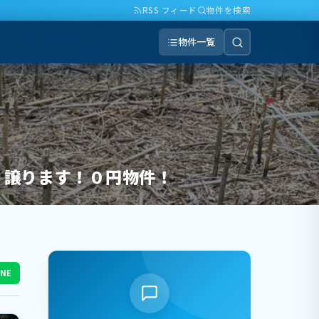
RSS フィード
物件を検索
物件一覧
！譲ります！０円物件！
INE