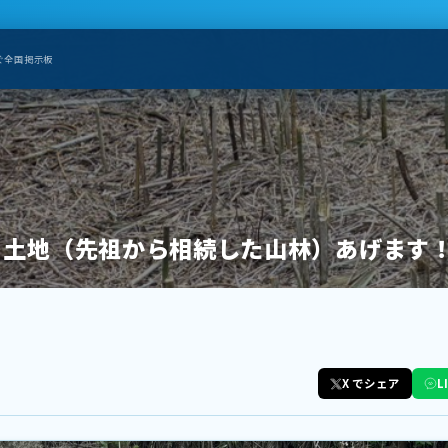
ぐ全国掲示板
】土地（先祖から相続した山林）あげます
X でシェア
L