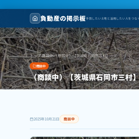
負動産の掲示板
手放したい土地と活用したい人をつな
トップ
›
商談中
›
（商談中）【茨城県石岡市三村】土地（先祖から相続した山林）あげます！譲ります！０円物件！
商談中
（商談中）【茨城県石岡市三村
2025年10月21日
商談中