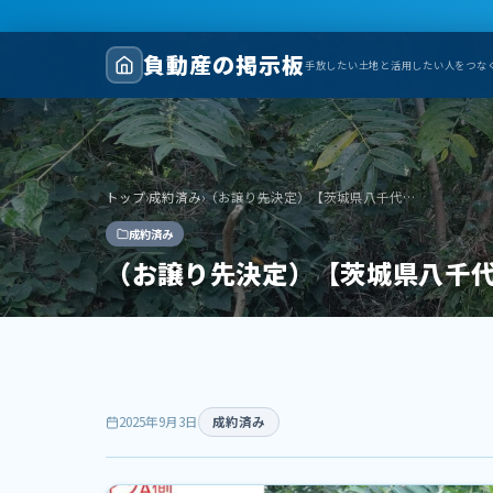
負動産の掲示板
手放したい土地と活用したい人をつな
トップ
›
成約済み
›
（お譲り先決定）【茨城県八千代町】山林（分譲地）2筆あげます！ICから約9km
成約済み
（お譲り先決定）【茨城県八千代
2025年9月3日
成約済み