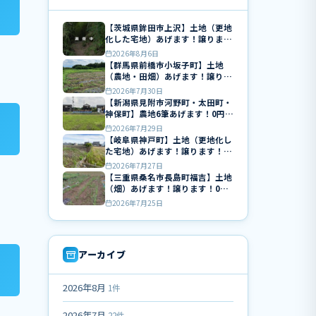
【茨城県鉾田市上沢】土地（更地
化した宅地）あげます！譲りま
す！0円物件！
2026年8月6日
【群馬県前橋市小坂子町】土地
（農地・田畑）あげます！譲りま
す！0円物件！無料！
2026年7月30日
【新潟県見附市河野町・太田町・
神保町】農地6筆あげます！0円物
件！無料！
2026年7月29日
【岐阜県神戸町】土地（更地化し
た宅地）あげます！譲ります！0
円物件！無料！
2026年7月27日
【三重県桑名市長島町福吉】土地
（畑）あげます！譲ります！0円
物件！無料！
2026年7月25日
アーカイブ
2026年8月
1件
2026年7月
22件