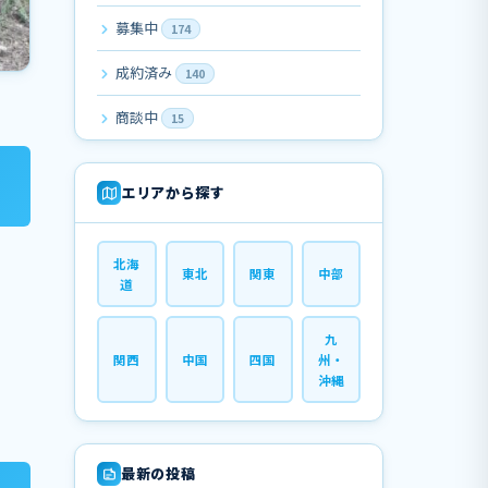
募集中
174
成約済み
140
商談中
15
エリアから探す
北海
東北
関東
中部
道
九
関西
中国
四国
州・
沖縄
最新の投稿