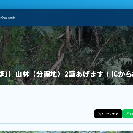
ぐ全国掲示板
町】山林（分譲地）2筆あげます！ICから
X でシェア
L