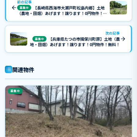
前の記事
【長崎県西海市大瀬戸町松島内郷】土地
募集中
（農地・田畑）あげます！譲ります！0円物件！無
料！
次の記事
【兵庫県たつの市揖保川町原】土地（農
募集中
地・田畑）あげます！譲ります！0円物件！無料！
関連物件
募集中