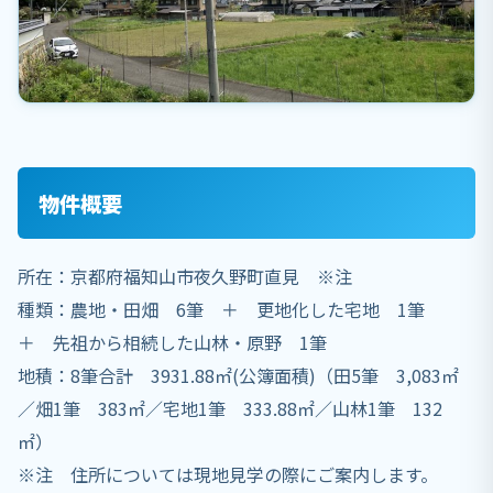
物件概要
所在：京都府福知山市夜久野町直見 ※注
種類：農地・田畑 6筆 ＋ 更地化した宅地 1筆
＋ 先祖から相続した山林・原野 1筆
地積：8筆合計 3931.88㎡(公簿面積)（田5筆 3,083㎡
／畑1筆 383㎡／宅地1筆 333.88㎡／山林1筆 132
㎡）
※注 住所については現地見学の際にご案内します。