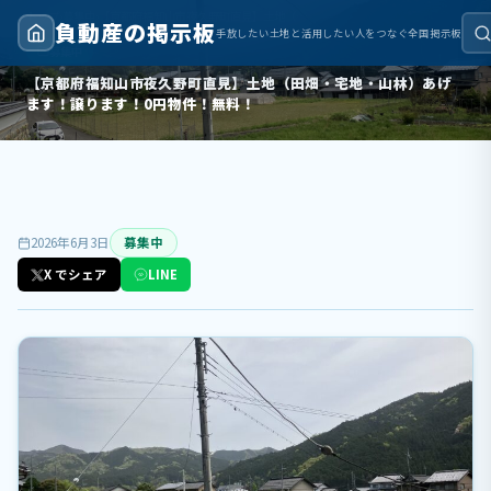
トップ
›
募集中
›
【京都府福知山市夜久野町直見】土地（田畑・宅地・山林）あげます！譲ります！0円物件！無料！
負動産の掲示板
手放したい土地と活用したい人をつなぐ全国掲示板
募集中
【京都府福知山市夜久野町直見】土地（田畑・宅地・山林）あげ
ます！譲ります！0円物件！無料！
2026年6月3日
募集中
X でシェア
LINE