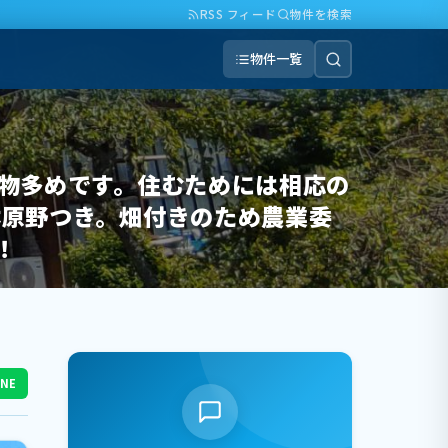
RSS フィード
物件を検索
物件一覧
物多めです。住むためには相応の
林原野つき。畑付きのため農業委
！
INE