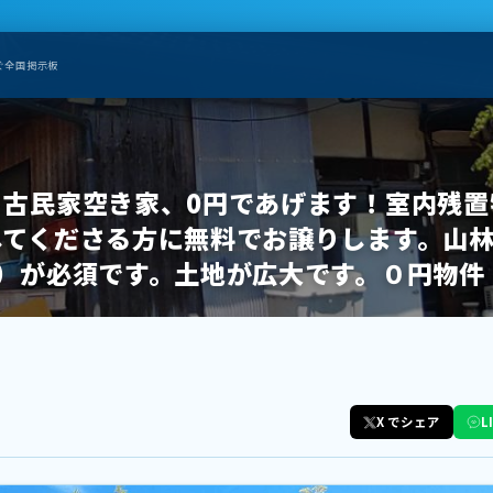
ぐ全国掲示板
】古民家空き家、0円であげます！室内残置
してくださる方に無料でお譲りします。山
）が必須です。土地が広大です。０円物件
X でシェア
L