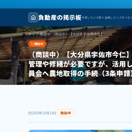
負動産の掲示板
手放したい土地と活用したい人をつな
トップ
›
商談中
›
（商談中）【大分県宇佐市今仁】古民家空き家、0円であげます！室内残置物多めです。住むためには相応の管理や修繕が必要ですが、活用してくださる方に無料でお譲りします。山林原野つき。畑付きのため農業委員会へ農地取得の手続（3条申請）が必須です。土地が広大です。０円物件！
商談中
（商談中）【大分県宇佐市今仁
管理や修繕が必要ですが、活用
員会へ農地取得の手続（3条申請
2025年10月14日
商談中