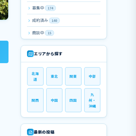
募集中
174
成約済み
140
商談中
15
エリアから探す
北海
東北
関東
中部
道
九
関西
中国
四国
州・
沖縄
最新の投稿