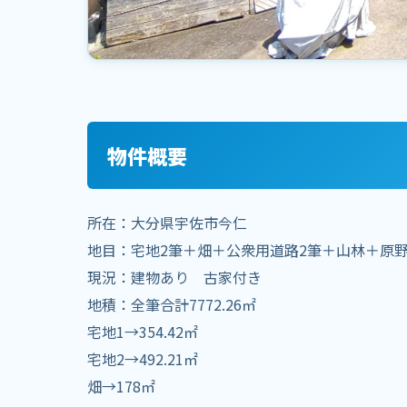
物件概要
所在：大分県宇佐市今仁
地目：宅地2筆＋畑＋公衆用道路2筆＋山林＋原
現況：建物あり 古家付き
地積：全筆合計7772.26㎡
宅地1→354.42㎡
宅地2→492.21㎡
畑→178㎡