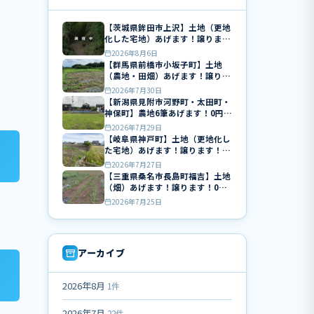
【茨城県鉾田市上沢】土地（更地
化した宅地）あげます！譲りま
す！0円物件！
2026年8月6日
【群馬県前橋市小坂子町】土地
（農地・田畑）あげます！譲りま
す！0円物件！無料！
2026年7月30日
【新潟県見附市河野町・太田町・
神保町】農地6筆あげます！0円物
件！無料！
2026年7月29日
【岐阜県神戸町】土地（更地化し
た宅地）あげます！譲ります！0
円物件！無料！
2026年7月27日
【三重県桑名市長島町福吉】土地
（畑）あげます！譲ります！0円
物件！無料！
2026年7月25日
アーカイブ
2026年8月
1件
2026年7月
22件