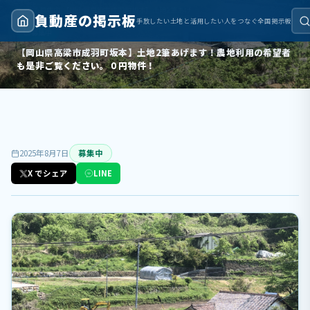
トップ
›
募集中
›
【岡山県高梁市成羽町坂本】土地2筆あげます！農地利用の希望者も是非ご覧ください。０円物件！
負動産の掲示板
手放したい土地と活用したい人をつなぐ全国掲示板
募集中
【岡山県高梁市成羽町坂本】土地2筆あげます！農地利用の希望者
も是非ご覧ください。０円物件！
2025年8月7日
募集中
X でシェア
LINE