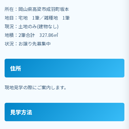
所在：岡山県高梁市成羽町坂本
地目：宅地 1筆／雑種地 1筆
現況：土地のみ(建物なし)
地積：2筆合計 327.86㎡
状況：お譲り先募集中
住所
現地見学の際にご案内します。
見学方法