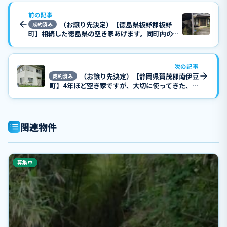
前の記事
（お譲り先決定）【徳島県板野郡板野
成約済み
町】相続した徳島県の空き家あげます。同町内の広
い山林付きです。トイレは汲み取り式ですが毎年電
柱使用料が入ります。
次の記事
（お譲り先決定）【静岡県賀茂郡南伊豆
成約済み
町】4年ほど空き家ですが、大切に使ってきた、思
い出の詰まった別荘さしあげます。平成3年築、倉
庫付、駐車スペース多数あり。
関連物件
募集中