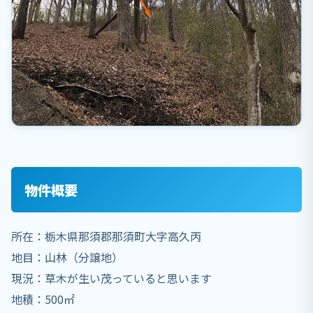
物件概要
所在：栃木県那須郡那須町大字高久丙
地目：山林（分譲地）
現況：草木が生い茂っていると思います
地積：500㎡