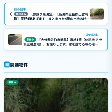
前の記事
（お譲り先決定）【新潟県三島郡出雲崎
成約済み
町】原野4筆あげます！まとまった4筆の土地あげま
す、車で近くまで行けると思います。
次の記事
【大分県佐伯市鶴見】農地1筆（休耕地で
募集中
第三種農地）、お譲りします。家を建てる等の宅地
転用も可能です（佐伯市農業委員会に問い合わせて
おり、宅地転用可能の回答を得ています）。０円物
件！
関連物件
募集中