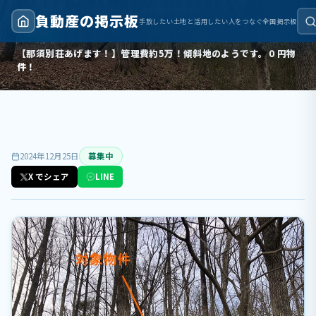
トップ
›
募集中
›
【那須別荘あげます！】管理費約5万！傾斜地のようです。０円物件！
負動産の掲示板
手放したい土地と活用したい人をつなぐ全国掲示板
募集中
【那須別荘あげます！】管理費約5万！傾斜地のようです。０円物
件！
2024年12月25日
募集中
X でシェア
LINE