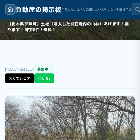
トップ
›
募集中
›
【栃木県那須町】土地（購入した別荘地内の山林）あげます！譲ります！0円物件！無料！
負動産の掲示板
手放したい土地と活用したい人をつなぐ全国掲示板
募集中
【栃木県那須町】土地（購入した別荘地内の山林）あげます！譲
ります！0円物件！無料！
2026年2月19日
募集中
X でシェア
LINE