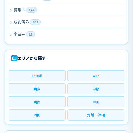
募集中
174
成約済み
140
商談中
15
エリアから探す
北海道
東北
関東
中部
関西
中国
四国
九州・沖縄