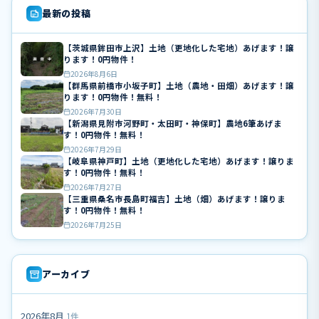
最新の投稿
【茨城県鉾田市上沢】土地（更地化した宅地）あげます！譲
ります！0円物件！
2026年8月6日
【群馬県前橋市小坂子町】土地（農地・田畑）あげます！譲
ります！0円物件！無料！
2026年7月30日
【新潟県見附市河野町・太田町・神保町】農地6筆あげま
す！0円物件！無料！
2026年7月29日
【岐阜県神戸町】土地（更地化した宅地）あげます！譲りま
す！0円物件！無料！
2026年7月27日
【三重県桑名市長島町福吉】土地（畑）あげます！譲りま
す！0円物件！無料！
2026年7月25日
アーカイブ
2026年8月
1件