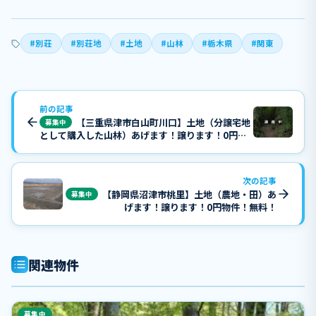
#別荘
#別荘地
#土地
#山林
#栃木県
#関東
前の記事
【三重県津市白山町川口】土地（分譲宅地
募集中
として購入した山林）あげます！譲ります！0円物
件！無料！
次の記事
【静岡県沼津市桃里】土地（農地・田）あ
募集中
げます！譲ります！0円物件！無料！
関連物件
募集中