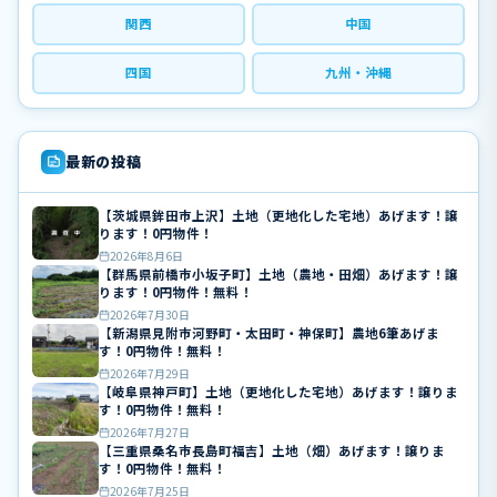
関西
中国
四国
九州・沖縄
最新の投稿
【茨城県鉾田市上沢】土地（更地化した宅地）あげます！譲
ります！0円物件！
2026年8月6日
【群馬県前橋市小坂子町】土地（農地・田畑）あげます！譲
ります！0円物件！無料！
2026年7月30日
【新潟県見附市河野町・太田町・神保町】農地6筆あげま
す！0円物件！無料！
2026年7月29日
【岐阜県神戸町】土地（更地化した宅地）あげます！譲りま
す！0円物件！無料！
2026年7月27日
【三重県桑名市長島町福吉】土地（畑）あげます！譲りま
す！0円物件！無料！
2026年7月25日