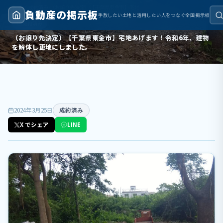
トップ
›
成約済み
›
（お譲り先決定）【千葉県東金市】宅地あげます！令和6年、建物を解体し更地にしました。
負動産の掲示板
手放したい土地と活用したい人をつなぐ全国掲示板
成約済み
（お譲り先決定）【千葉県東金市】宅地あげます！令和6年、建物
を解体し更地にしました。
2024年3月25日
成約済み
X でシェア
LINE