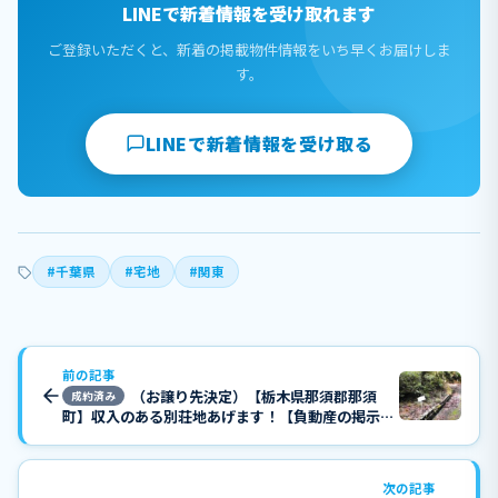
LINEで新着情報を受け取れます
ご登録いただくと、新着の掲載物件情報をいち早くお届けしま
す。
LINEで新着情報を受け取る
#千葉県
#宅地
#関東
前の記事
（お譲り先決定）【栃木県那須郡那須
成約済み
町】収入のある別荘地あげます！【負動産の掲示
板】
次の記事