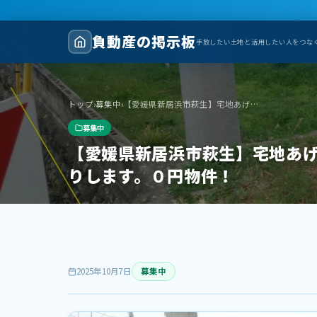
負動産の掲示板
手放したい土地と活用したい人をつな
トップ
›
募集中
›
【愛媛県新居浜市萩生】宅地あげます！2010年頃から更地です。年2回草刈りをしています。0円で宅地お譲りします。０円物件！
募集中
【愛媛県新居浜市萩生】宅地あげ
りします。０円物件！
2025年10月7日
募集中