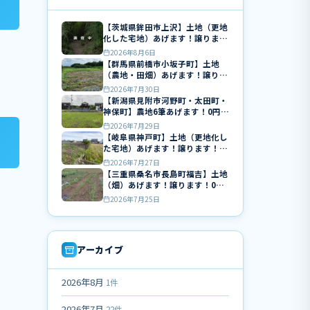
【茨城県鉾田市上沢】土地（更地
化した宅地）あげます！譲りま
す！0円物件！
2026年8月6日
【群馬県前橋市小坂子町】土地
（農地・田畑）あげます！譲りま
す！0円物件！無料！
2026年7月30日
【新潟県見附市河野町・太田町・
神保町】農地6筆あげます！0円物
件！無料！
2026年7月29日
【岐阜県神戸町】土地（更地化し
た宅地）あげます！譲ります！0
円物件！無料！
2026年7月27日
【三重県桑名市長島町福吉】土地
（畑）あげます！譲ります！0円
物件！無料！
2026年7月25日
アーカイブ
2026年8月
1件
2026年7月
22件