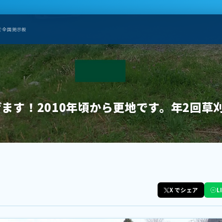
ぐ全国掲示板
ます！2010年頃から更地です。年2回草
X でシェア
L