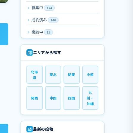
募集中
174
成約済み
140
商談中
15
エリアから探す
北海
東北
関東
中部
道
九
関西
中国
四国
州・
沖縄
最新の投稿