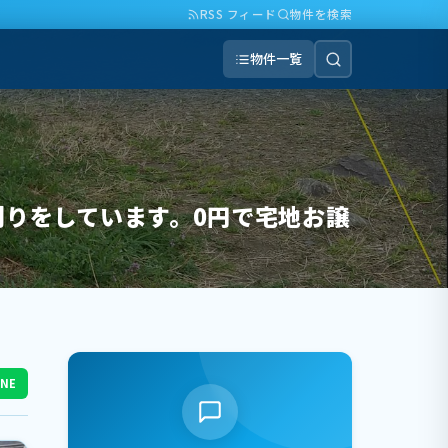
RSS フィード
物件を検索
物件一覧
刈りをしています。0円で宅地お譲
INE