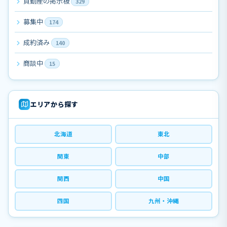
負動産の掲示板
329
募集中
174
成約済み
140
商談中
15
エリアから探す
北海道
東北
関東
中部
関西
中国
四国
九州・沖縄