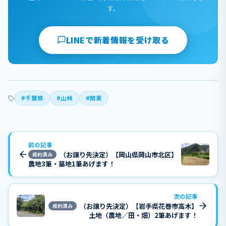
す。
LINEで新着情報を受け取る
#千葉県
#山林
#関東
前の記事
（お譲り先決定）【岡山県岡山市北区】
成約済み
農地3筆・墓地1筆あげます！
次の記事
（お譲り先決定）【岩手県花巻市高木】
成約済み
土地（農地／田・畑）2筆あげます！