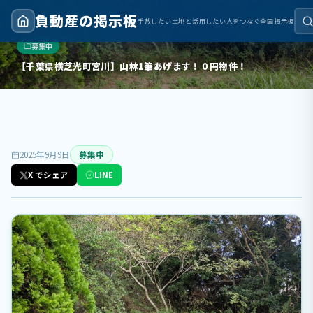
負動産の掲示板
手放したい土地と活用したい人をつなぐ全国掲示板
トップ
›
募集中
›
【千葉県横芝光町宮川】山林1筆あげます！０円物件！
募集中
【千葉県横芝光町宮川】山林1筆あげます！０円物件！
2025年9月9日
募集中
X でシェア
LINE