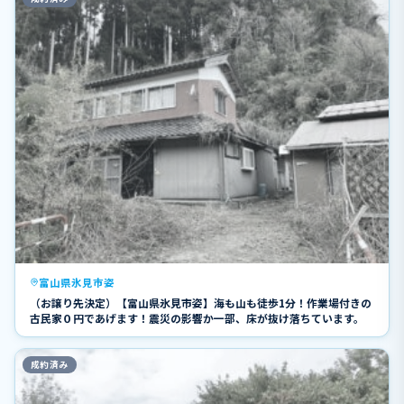
富山県氷見市姿
（お譲り先決定）【富山県氷見市姿】海も山も徒歩1分！作業場付きの
古民家０円であげます！震災の影響か一部、床が抜け落ちています。
成約済み