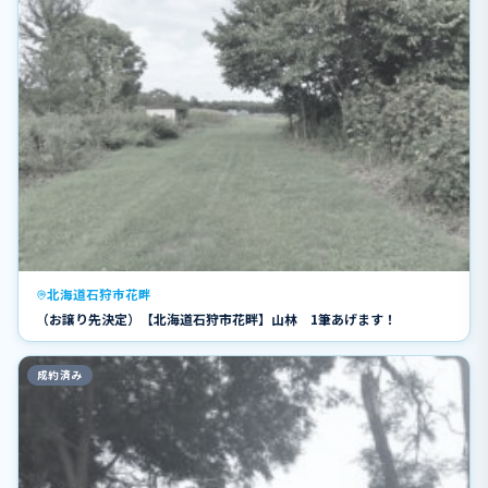
北海道石狩市花畔
（お譲り先決定）【北海道石狩市花畔】山林 1筆あげます！
成約済み