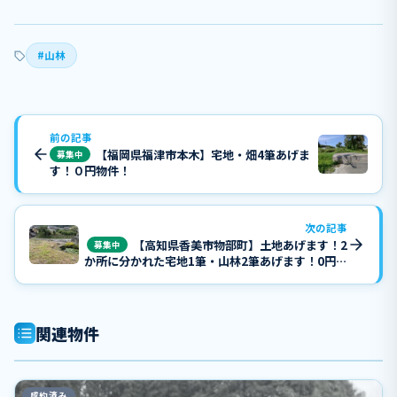
#山林
前の記事
【福岡県福津市本木】宅地・畑4筆あげま
募集中
す！０円物件！
次の記事
【高知県香美市物部町】土地あげます！2
募集中
か所に分かれた宅地1筆・山林2筆あげます！0円物
件！
関連物件
成約済み