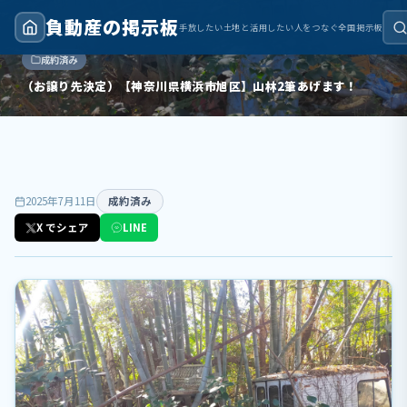
負動産の掲示板
手放したい土地と活用したい人をつなぐ全国掲示板
トップ
›
成約済み
›
（お譲り先決定）【神奈川県横浜市旭区】山林2筆あげます！
成約済み
（お譲り先決定）【神奈川県横浜市旭区】山林2筆あげます！
2025年7月11日
成約済み
X でシェア
LINE