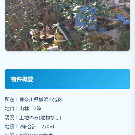
物件概要
所在：神奈川県横浜市旭区
地目：山林 2筆
現況：土地のみ(建物なし)
地積：2筆合計 270㎡