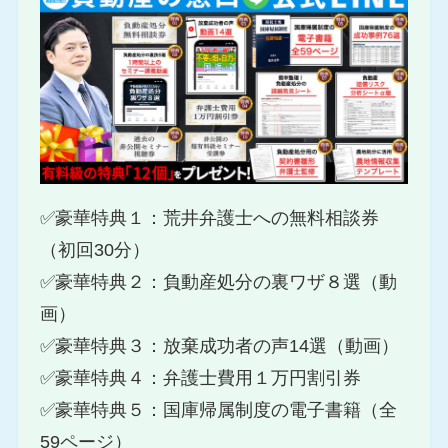
✅豪華特典１：荒井弁護士への無料相談券
（初回30分）
✅豪華特典２：負動産処分の裏ワザ８選（動
画）
✅豪華特典３：放棄成功者の声14選（動画）
✅豪華特典４：弁護士費用１万円割引券
✅豪華特典５：国庫帰属制度の電子書籍（全
59ページ）