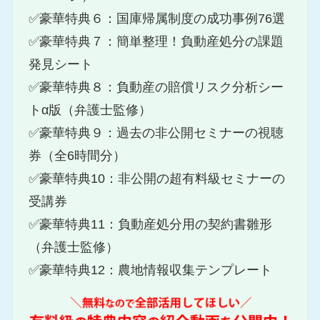
✅豪華特典６：国庫帰属制度の成功事例76選
✅豪華特典７：簡単整理！負動産処分の課題
発見シート
✅豪華特典８：負動産の賠償リスク分析シー
トα版（弁護士監修）
✅豪華特典９：過去の非公開セミナーの視聴
券（全6時間分）
✅豪華特典10：非公開の超有料級セミナーの
受講券
✅豪華特典11：負動産処分用の契約書雛形
（弁護士監修）
✅豪華特典12：農地情報収集テンプレート