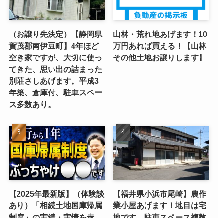
（お譲り先決定）【静岡県
山林・荒れ地あげます！10
賀茂郡南伊豆町】4年ほど
万円あれば買える！【山林
空き家ですが、大切に使っ
その他土地お譲りします】
てきた、思い出の詰まった
別荘さしあげます。平成3
年築、倉庫付、駐車スペー
ス多数あり。
【2025年最新版】（体験談
【福井県小浜市尾崎】農作
あり）「相続土地国庫帰属
業小屋あげます！地目は宅
制度」の実績・実情を赤
地です。駐車スペース複数