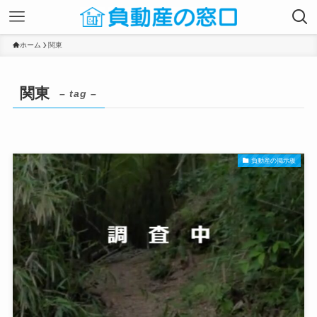
ホーム
関東
関東
– tag –
負動産の掲示板