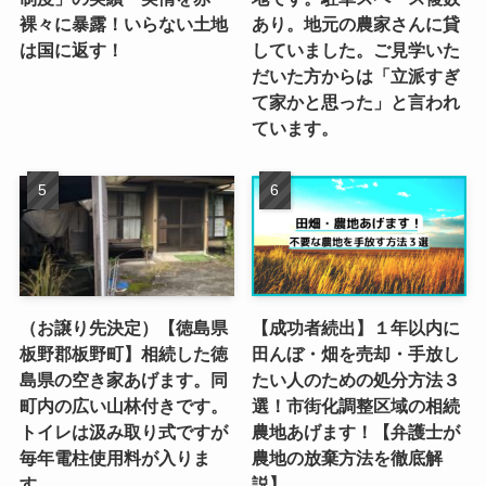
裸々に暴露！いらない土地
あり。地元の農家さんに貸
は国に返す！
していました。ご見学いた
だいた方からは「立派すぎ
て家かと思った」と言われ
ています。
（お譲り先決定）【徳島県
【成功者続出】１年以内に
板野郡板野町】相続した徳
田んぼ・畑を売却・手放し
島県の空き家あげます。同
たい人のための処分方法３
町内の広い山林付きです。
選！市街化調整区域の相続
トイレは汲み取り式ですが
農地あげます！【弁護士が
毎年電柱使用料が入りま
農地の放棄方法を徹底解
す。
説】